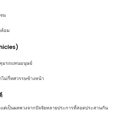
เจน
ดล้อม
hicles)
บคุมรถแทนมนุษย์
ม่กี่ทศวรรษข้างหน้า
์
ากแต่เป็นผลพวงจากปัจจัยหลายประการที่สอดประสานกัน