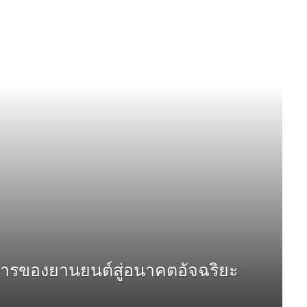
าการของยานยนต์สู่อนาคตอัจฉริยะ