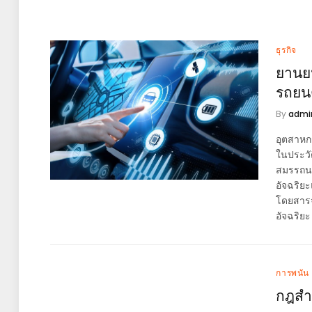
ธุรกิจ
ยานย
รถยนต
By
admi
อุตสาหกร
ในประวั
สมรรถนะ
อัจฉริย
โดยสารจา
อัจฉริยะ
การพนัน
กฎสำ