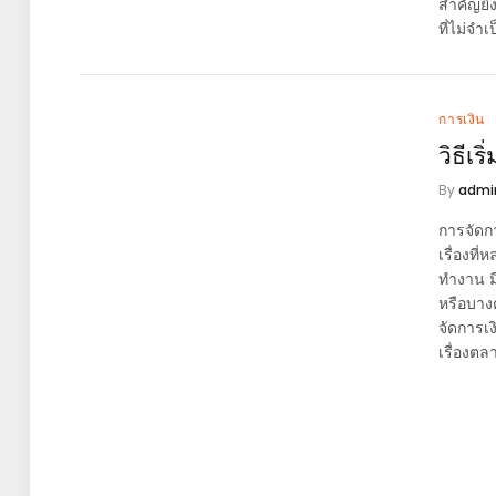
สำคัญยิ่
ที่ไม่จำ
การเงิน
วิธีเ
By
admi
การจัดกา
เรื่องที
ทำงาน มี
หรือบาง
จัดการเง
เรื่องตล