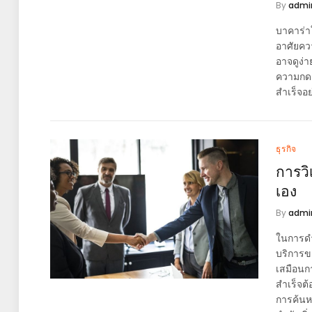
By
admi
บาคาร่าใ
อาศัยคว
อาจดูง่
ความกดด
สำเร็จอย
ธุรกิจ
การวิ
เอง
By
admi
ในการดำเ
บริการข
เสมือนก
สำเร็จต
การค้นห