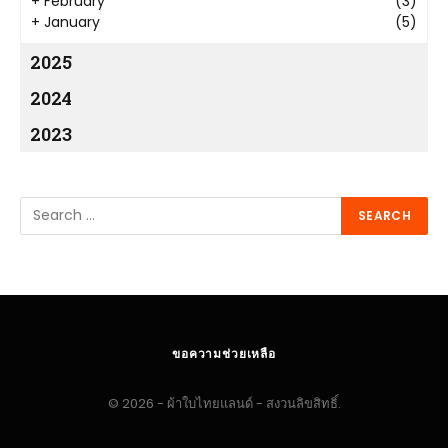
+
February
(3)
+
January
(5)
2025
2024
2023
ขอความช่วยเหลือ
© 2026 - ผ้าใบไทยแลนด์ - สงวนลิขสิทธิ์.