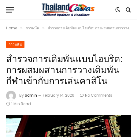
Home
การพนัน
สำรวจการเดิมพันแบบไฮบริด: การผสมผสานการวางเดิมพันกีฬาเข้ากับการเล่นคาสิโน
»
»
การพนัน
สำรวจการเดิมพันแบบไฮบริด:
การผสมผสานการวางเดิมพัน
กีฬาเข้ากับการเล่นคาสิโน
By
admin
February 14, 2026
No Comments
1 Min Read