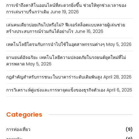
การเข้าถึงคาสิโนออนไลน์ที่สะดวกยิ่งขึ้น ช่วยให้ทุกช่วงเวลาของ
การเล่นราบรื่นกว่าเดิม
June 19, 2026
เล่นคนเดียวบ่อยเกินไปหรือไม่? ฟีเจอร์สล็อตแบบหลายผู้เล่นช่วย
สร้างประสบการณ์ร่วมกันได้อย่างไร
June 16, 2026
เทคโนโลยีโดรนกับการนำไปใช้ในอุตสาหกรรมต่างๆ
May 5, 2026
ยานยนต์อัจฉริยะ เทคโนโลยีความปลอดภัยในรถยนต์ยุคใหม่ที่ไม่
ควรพลาด
May 5, 2026
กฎสำคัญสำหรับการชนะในบาคาร่าระดับเดิมพันสูง
April 28, 2026
การวิเคราะห์คู่แข่งและการหาจุดแข็งของธุรกิจตัวเอง
April 6, 2026
Categories
การท่องเที่ยว
(9)