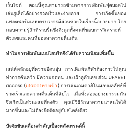
เว็บไซต์ ตอนนี้คุณสามารถข้ามจากการเดิมพันฟุตบอลไป
เล่นรูเล็ตได้อย่างรวดเร็วและง่ายดาย การเกิดขึ้นของ
แพลตฟอร์มแบบครบวงจรมีส่วนช่วยในเรื่องนี้อย่างมาก โดย
มอบความรู้สึกที่ราบรื่นซึ่งดึงดูดทั้งคนที่ชอบการวิเคราะห์
ตัวเลขและคนที่มองหาความตื่นเต้น
ทำไมการเดิมพันแบบไฮบริดจึงได้รับความนิยมเพิ่มขึ้น
เสน่ห์หลักอยู่ที่ความยืดหยุ่น การเดิมพันกีฬาต้องการให้คุณ
ทำการค้นคว้า มีความอดทน และเฝ้าดูตัวเลข ส่วน UFABET
access (
ufabetทางเข้า
) การเล่นเกมคาสิโนมอบผลลัพธ์ที่
รวดเร็วและความตื่นเต้นที่ฉับไว เมื่อทั้งสองอย่างมารวมกัน
จึงเกิดเป็นส่วนผสมที่ลงตัว คุณมีวิธีรักษาความน่าสนใจได้
มากขึ้นและไม่ต้องยึดติดอยู่กับสไตล์เดียว
ปัจจัยขับเคลื่อนสำคัญเบื้องหลังเทรนด์นี้