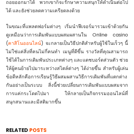
ถอยออกมาได้ พวกเขาก็จะรักษาความสนุกให้ดำเนินต่อไป
ได้ และยังช่วยลดความเครียดลงด้วย
ในขณะที่แพลตฟอร์มต่างๆ เริ่มนำฟีเจอร์มารวมเข้าด้วยกัน
ดูเหมือนว่าการเดิมพันแบบผสมผสานใน Online casino
(
คาสิโนออนไลน์
) จะกลายเป็นวิธีปกติสำหรับผู้ใช้ในเร็วๆ นี้
ไม่ใช่แค่สิ่งที่คนไม่กี่คนทำ เมนูที่ดีขึ้น รางวัลที่คุณสามารถ
ใช้ได้ในการเดิมพันประเภทต่างๆ และแดชบอร์ดส่วนตัว ช่วย
ให้ผู้คนย้ายไปมาระหว่างสไตล์ต่างๆ ได้ง่ายขึ้น สำหรับผู้เล่น
ข้อดีหลักคือการเรียนรู้วิธีผสมผสานวิธีการเดิมพันที่แตกต่าง
กันอย่างเป็นระบบ สิ่งนี้ช่วยเปลี่ยนการเดิมพันแบบผสมจาก
การแค่กระโดดไปมา ให้กลายเป็นกิจกรรมออนไลน์ที่
สนุกสนานและมีสติมากขึ้น
RELATED
POSTS