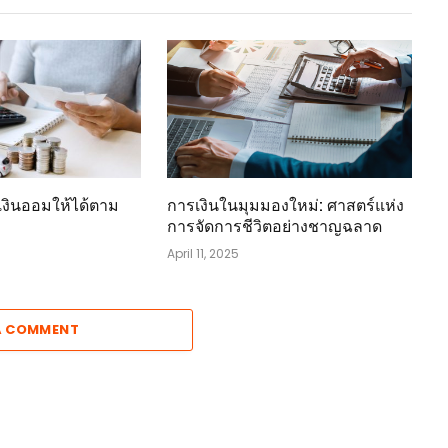
เงินออมให้ได้ตาม
การเงินในมุมมองใหม่: ศาสตร์แห่ง
การจัดการชีวิตอย่างชาญฉลาด
April 11, 2025
A COMMENT