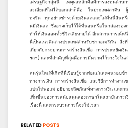
เศรษฐกิจกลุ่มนี้ เหตุผลหลักคือมีการลงทุนด
ละเอียดที่ไม่ได้บอกเล่าก็คือ ในประเทศลาติน ผ
ทุจริต ทุกอย่างชำระด้วยเงินสดและไม่มีหนี้สินห
นมีเงินสด ซึ่งอาจเก็บไว้ใต้ที่นอนหรือในกล่องรอง
ทำให้เงินออมทั้งชีวิตเสียหายได้ อีกสถานการณ์
นี่เป็นแนวคิดต่างประเทศสำหรับชาวอเมริกัน สิ่งที่
เกี่ยวกับกระบวนการสร้างสินเชื่อ การประหยัดเ
ฯลฯ) และที่สำคัญที่สุดคือการมีความไว้วางใจในส
คนรุ่นใหม่ที่เกิดที่นี่เรียนรู้จากพ่อแม่และคนร
ทางการเงิน การสร้างสินเชื่อ และวิธีการทำงาน
แปลให้พ่อแม่ อธิบายผลิตภัณฑ์ทางการเงิน และก
เพิ่มขึ้นของการสนับสนุนสองภาษาในสถาบันการเง
เรื่องนี้ และกระบวนการนี้จะใช้เวลา
RELATED
POSTS